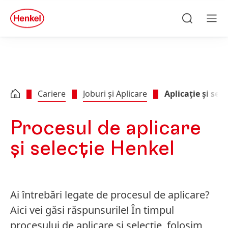
Skip to main content
Skip to footer
quick
search
Căutare
Men
Cariere
Joburi și Aplicare
Aplicație și sele
Procesul de aplicare
și selecție Henkel
Ai întrebări legate de procesul de aplicare?
Aici vei găsi răspunsurile! În timpul
procesului de aplicare și selecție, folosim