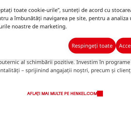
ptați toate cookie-urile”, sunteți de acord cu stocare
ntru a îmbunătăți navigarea pe site, pentru a analiza ut
turile noastre de marketing.
Educație
Respingeți toate
Acce
uternic al schimbării pozitive. Investim în programe
ntalități – sprijinind angajații noștri, precum și clien
AFLAȚI MAI MULTE PE HENKEL.COM