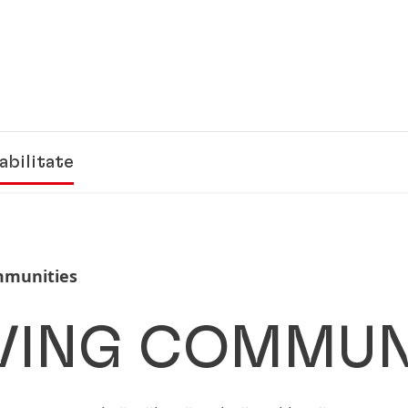
abilitate
mmunities
VING COMMUN