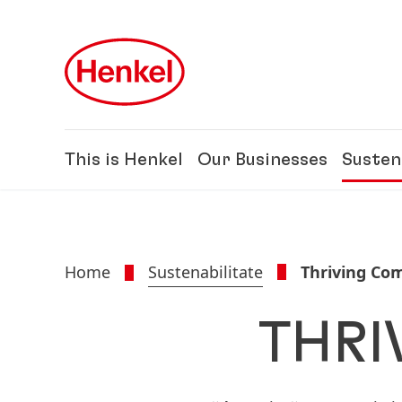
Skip to main content
Skip to footer
This is Henkel
Our Businesses
Susten
Home
Sustenabilitate
Thriving Co
THRI