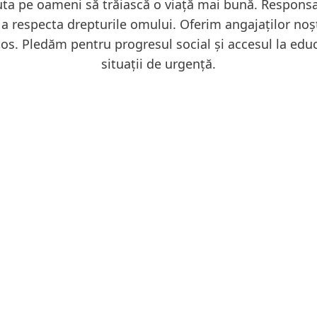
juta pe oameni să trăiască o viață mai bună. Respons
 a respecta drepturile omului. Oferim angajaților noș
ătos. Pledăm pentru progresul social și accesul la educ
situații de urgență.