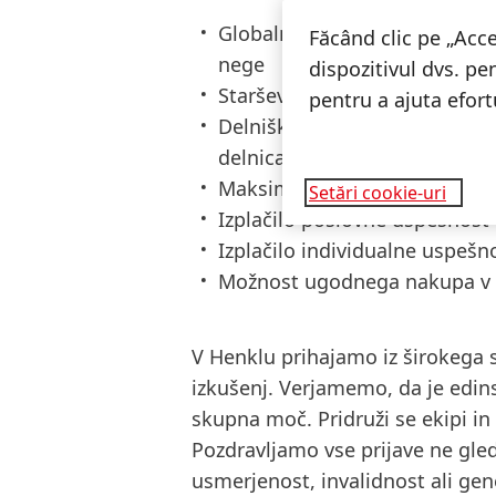
Globalni standardi dobrega p
Făcând clic pe „Acce
nege
dispozitivul dvs. pe
Starševski dopust, nevtralen 
pentru a ajuta efor
Delniški načrt za zaposlene s
delnicami podjetja Henkel
Maksimalni neobdavčen regr
Setări cookie-uri
Izplačilo poslovne uspešnost 
Izplačilo individualne uspešn
Možnost ugodnega nakupa v H
V Henklu prihajamo iz širokega s
izkušenj. Verjamemo, da je edin
skupna moč. Pridruži se ekipi in
Pozdravljamo vse prijave ne gled
usmerjenost, invalidnost ali gen