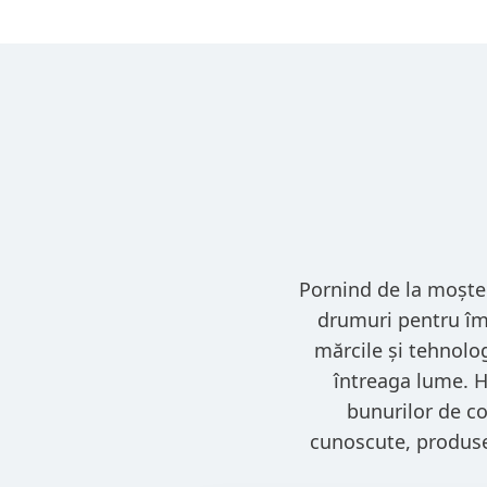
Pornind de la moște
drumuri pentru îmbu
mărcile și tehnolog
întreaga lume. He
bunurilor de co
cunoscute, produse 