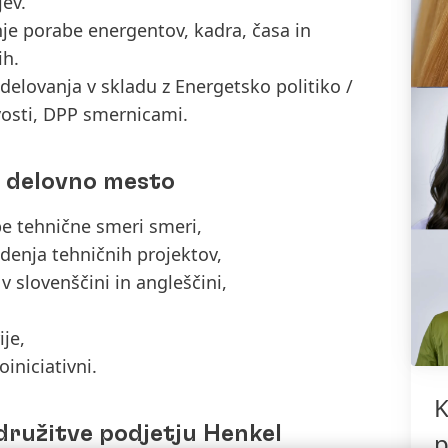
ev.
je porabe energentov, kadra, časa in
ih.
 delovanja v skladu z Energetsko politiko /
ovosti, DPP smernicami.
o delovno mesto
be tehnične smeri smeri,
vodenja tehničnih projektov,
 slovenščini in angleščini,
ije,
iniciativni.
K
družitve podjetju Henkel
p