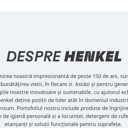
DESPRE
HENKEL
nirea noastră impresionantă de peste 150 de ani, su
nătățirea vietii, în fiecare zi. Astăzi și pentru genera
iile noastre inovatoare și sustenabile, cu ajutorul e
nkel deține poziții de lider atât în domeniul industrial
nsum. Portofoliul nostru include produse de îngrijire
de igienă personală și a locuinței, detergent de rufe
etanșanți și soluții funcționale pentru suprafețe.