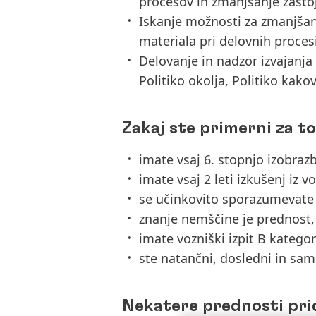
procesov in zmanjšanje zastoj
Iskanje možnosti za zmanjšan
materiala pri delovnih proces
Delovanje in nadzor izvajanja
Politiko okolja, Politiko kak
Zakaj ste primerni za t
imate vsaj 6. stopnjo izobraz
imate vsaj 2 leti izkušenj iz 
se učinkovito sporazumevate v
znanje nemščine je prednost,
imate vozniški izpit B kategor
ste natančni, dosledni in samo
Nekatere prednosti pri