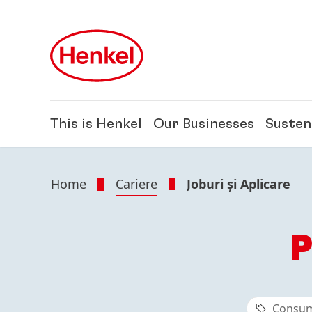
Skip to main content
Skip to footer
This is Henkel
Our Businesses
Susten
Home
Cariere
Joburi și Aplicare
P
Consum