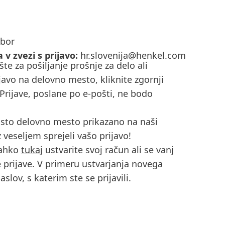
ibor
v zvezi s prijavo:
hr.slovenija@henkel.com
te za pošiljanje prošnje za delo ali
rijavo na delovno mesto, kliknite zgornji
 Prijave, poslane po e-pošti, ne bodo
osto delovno mesto prikazano na naši
 veseljem sprejeli vašo prijavo!
lahko
tukaj
ustvarite svoj račun ali se vanj
je prijave. V primeru ustvarjanja novega
slov, s katerim ste se prijavili.