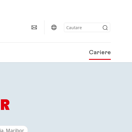
Cariere
IR
ia, Maribor