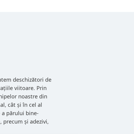
ntem deschizători de
țiile viitoare. Prin
chipelor noastre din
, cât și în cel al
 a părului bine-
, precum și adezivi,