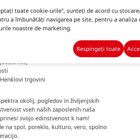
očutja s programi zdravja in preventivne
ptați toate cookie-urile”, sunteți de acord cu stocare
ntru a îmbunătăți navigarea pe site, pentru a analiza ut
glede na spol, traja najmanj 8 tednov
turile noastre de marketing.
 prostovoljnimi naložbami in ujemajočimi
Respingeți toate
Acce
es
(božičnice)
osti
enklovi trgovini
pektra okolij, pogledov in življenjskih
stvenost vseh naših zaposlenih naša
 prinesi svojo edinstvenost k nam!
e na spol, poreklo, kulturo, vero, spolno
eracijo.