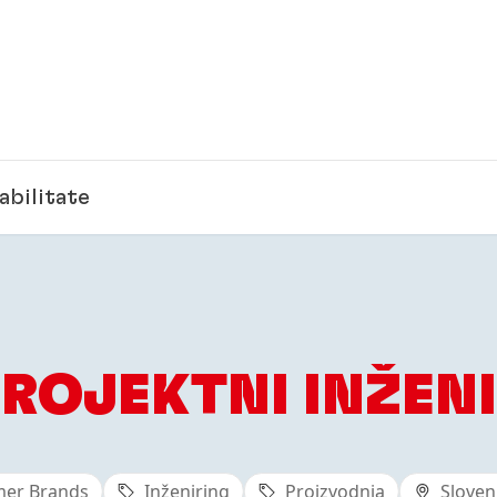
abilitate
ROJEKTNI INŽEN
er Brands
Inženiring
Proizvodnja
Sloven