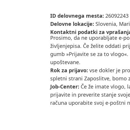
ID delovnega mesta:
26092243
Delovne lokacije:
Slovenia, Mar
Kontaktni podatki za vprašanja 
Prosimo, da ne uporabljate e-poš
življenjepisa. Če želite oddati p
gumb »Prijavite se za to vlogo«.
upoštevane.
Rok za prijavo:
vse dokler je pr
spletni strani Zaposlitve, bomo z
Job-Center:
Če že imate vlogo, 
prijavite in preverite stanje svo
računa uporabite svoj e-poštni na