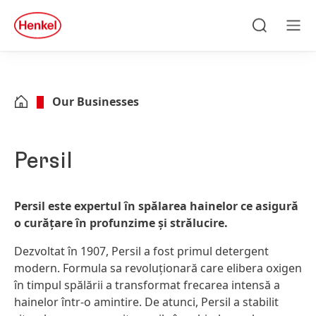
Skip to main content
Skip to footer
quick
search
Căutare
Men
Our Businesses
Persil
Persil este expertul în spălarea hainelor ce asigură
o curățare în profunzime și strălucire.
Dezvoltat în 1907, Persil a fost primul detergent
modern. Formula sa revoluționară care elibera oxigen
în timpul spălării a transformat frecarea intensă a
hainelor într-o amintire. De atunci, Persil a stabilit