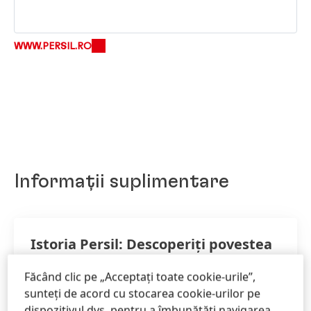
WWW.PERSIL.RO
Informații suplimentare
Istoria Persil: Descoperiți povestea
Persil din 1907 până astăzi
Făcând clic pe „Acceptați toate cookie-urile”,
De peste 100 de ani, Persil a combinat cu
sunteți de acord cu stocarea cookie-urilor pe
succes tradiția și inovația. Descoperiți mai
dispozitivul dvs. pentru a îmbunătăți navigarea