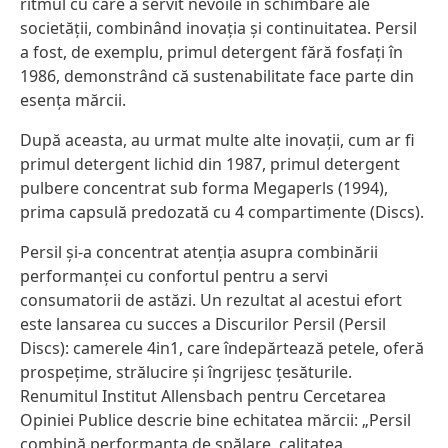
ritmul cu care a servit nevoile în schimbare ale
societății, combinând inovația și continuitatea. Persil
a fost, de exemplu, primul detergent fără fosfați în
1986, demonstrând că sustenabilitate face parte din
esența mărcii.
După aceasta, au urmat multe alte inovații, cum ar fi
primul detergent lichid din 1987, primul detergent
pulbere concentrat sub forma Megaperls
(1994),
prima capsulă predozată cu 4 compartimente
(Discs).
Persil și-a concentrat atenția asupra combinării
performanței cu confortul pentru a servi
consumatorii de astăzi. Un rezultat al acestui efort
este lansarea cu succes a Discurilor Persil
(Persil
Discs): camerele 4in1, care îndepărtează petele, oferă
prospețime, strălucire și îngrijesc țesăturile.
Renumitul Institut Allensbach pentru Cercetarea
Opiniei Publice descrie bine echitatea mărcii: „Persil
combină performanța de spălare, calitatea