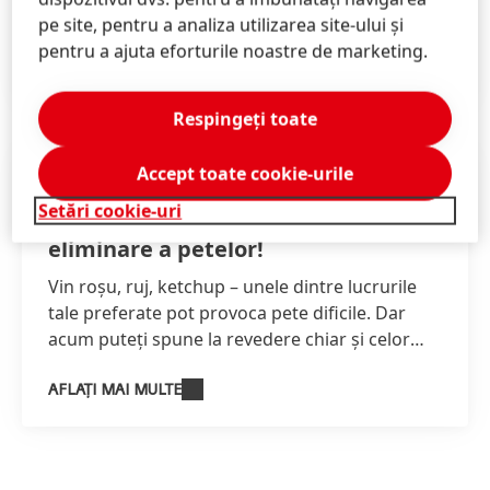
multe despre istoria mărcii noastre și reperele
pe site, pentru a analiza utilizarea site-ului și
sale.
pentru a ajuta eforturile noastre de marketing.
AFLAȚI MAI MULTE
Respingeți toate
Accept toate cookie-urile
Consilier pentru pete: sfaturi ale
Setări cookie-uri
experților cu privire la modul de
eliminare a petelor!
Vin roșu, ruj, ketchup – unele dintre lucrurile
tale preferate pot provoca pete dificile. Dar
acum puteți spune la revedere chiar și celor
mai dificile pete cu ajutorul ghidului nostru
complet de îndepărtare a petelor
(în limba
AFLAȚI MAI MULTE
germană).