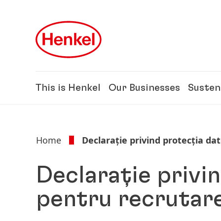
Skip to main content
Skip to footer
This is Henkel
Our Businesses
Susten
Home
Declarație privind protecția da
Declarație privi
pentru recrutar