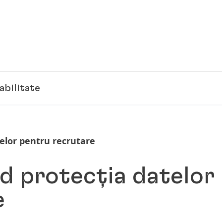
abilitate
telor pentru recrutare
nd protecția datelor
e