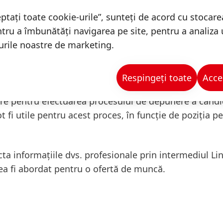
rmații despre pozițiile de care sunteți sau ați putea fi
ptați toate cookie-urile”, sunteți de acord cu stocare
ntru a îmbunătăți navigarea pe site, pentru a analiza ut
racter personal direct de la dvs. atunci când vă dep
turile noastre de marketing.
 Henkel, în timpul procesului de depunere a candidatur
urilor
(video)) sau când vă exprimați dorința de a deve
a păstra legătura în scop de recrutare viitoare
(de ex
Respingeți toate
Acce
 timpul procesului de depunere a candidaturii). Câmp
re pentru efectuarea procesului de depunere a candida
 fi utile pentru acest proces, în funcție de poziția p
 informațiile dvs. profesionale prin intermediul Link
ea fi abordat pentru o ofertă de muncă.