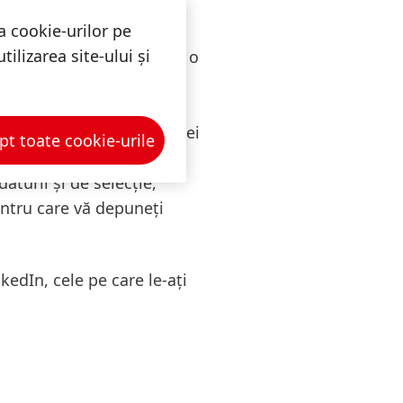
 interesat etc.)
a cookie-urilor pe
ilizarea site-ului și
uneți candidatura pentru o
ii și de selecție
(de
ni parte a rezervei
emplu, prin bifarea casetei
pt toate cookie-urile
urile de date marcate cu
turii și de selecție,
entru care vă depuneți
edIn, cele pe care le-ați