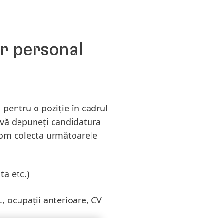
er personal
pentru o poziție în cadrul
ă vă depuneți candidatura
 vom colecta următoarele
ta etc.)
., ocupații anterioare, CV