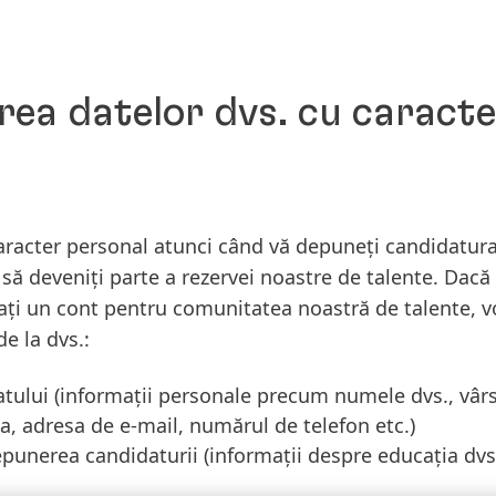
rea datelor dvs. cu caract
racter personal atunci când vă depuneți candidatura 
 să deveniți parte a rezervei noastre de talente. Dac
eați un cont pentru comunitatea noastră de talente,
e la dvs.:
atului
(informații personale precum numele dvs., vârs
a, adresa de e-mail, numărul de telefon etc.)
epunerea candidaturii
(informații despre educația dvs