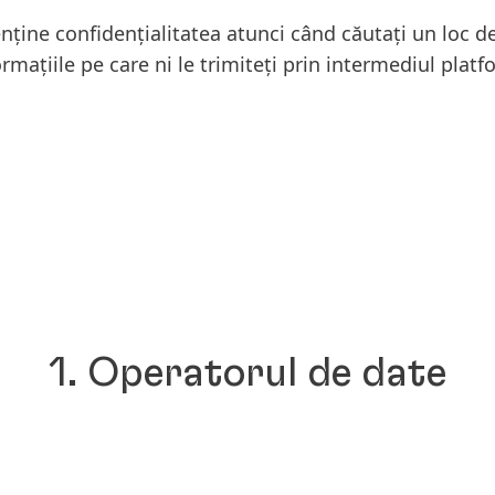
nține confidențialitatea atunci când căutați un loc 
ormațiile pe care ni le trimiteți prin intermediul pla
1. Operatorul de date