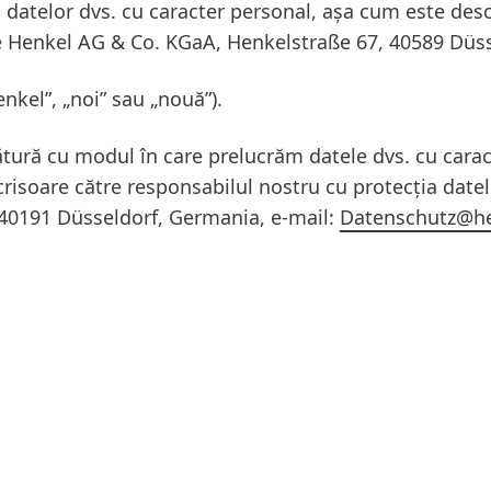
 datelor dvs. cu caracter personal, așa cum este desc
ste Henkel AG & Co. KGaA, Henkelstraße 67, 40589 Düs
nkel”, „noi” sau „nouă”).
gătură cu modul în care prelucrăm datele dvs. cu cara
scrisoare către responsabilul nostru cu protecția date
40191 Düsseldorf, Germania, e-mail:
Datenschutz@h