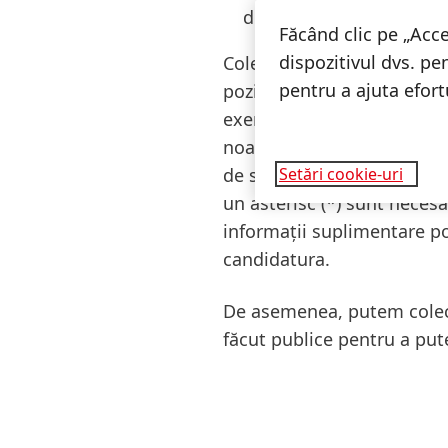
domenii de interes
(info
Făcând clic pe „Acce
dispozitivul dvs. pe
Colectăm aceste date cu ca
pentru a ajuta efor
poziție în cadrul grupului
exemplu, în timpul intervi
noastre de talente pentru 
de selectare respective în
Setări cookie-uri
un asterisc
(*) sunt necesa
informații suplimentare pot
candidatura.
De asemenea, putem colecta
făcut publice pentru a put