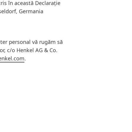
ris în această Declarație
seldorf, Germania
cter personal vă rugăm să
lor, c/o Henkel AG & Co.
enkel.com
.