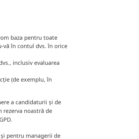
e vom baza pentru toate
-vă în contul dvs. în orice
vs., inclusiv evaluarea
ecție
(de exemplu, în
re a candidaturii și de
în rezerva noastră de
RGPD.
ri și pentru managerii de