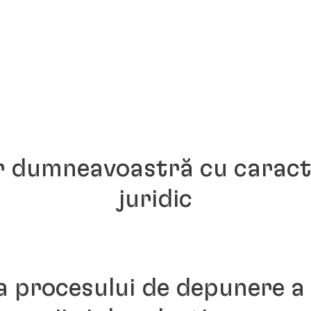
or dumneavoastră cu caracte
juridic
a procesului de depunere a